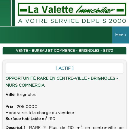
Menu
ACCUEIL
VENTE - BUREAU ET COMMERCE - BRIGNOLES - 83170
VENTES
[ ACTIF ]
TOUTES LES VENTES
LOCATIONS
OPPORTUNITÉ RARE EN CENTRE-VILLE - BRIGNOLES -
MAISONS
MURS COMMERCIA
TOUTES LES LOCATIONS
VIAGER
Ville
: Brignoles
APPARTEMENTS
LOCAUX COMMERCIAUX
IMMEUBLES
Prix
: 205 000€
Honoraires à la charge du vendeur
GESTION
TERRAINS
Surface habitable m²
: 110
GARAGES
RECHERCHER
Descriptif
: RARE ? Plus de 110 m² en centre-ville de