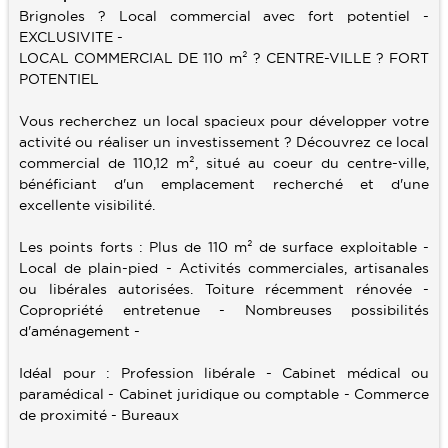
Brignoles ? Local commercial avec fort potentiel -
EXCLUSIVITE -
SERVICES
LOCAL COMMERCIAL DE 110 m² ? CENTRE-VILLE ? FORT
POTENTIEL
ALERTE E-MAIL
CONTACT
VENDRE UN BIEN
Vous recherchez un local spacieux pour développer votre
activité ou réaliser un investissement ? Découvrez ce local
ESTIMATION
commercial de 110,12 m², situé au coeur du centre-ville,
bénéficiant d'un emplacement recherché et d'une
CALCULETTE
excellente visibilité.
Les points forts : Plus de 110 m² de surface exploitable -
Local de plain-pied - Activités commerciales, artisanales
ou libérales autorisées. Toiture récemment rénovée -
Copropriété entretenue - Nombreuses possibilités
d'aménagement -
Idéal pour : Profession libérale - Cabinet médical ou
paramédical - Cabinet juridique ou comptable - Commerce
de proximité - Bureaux