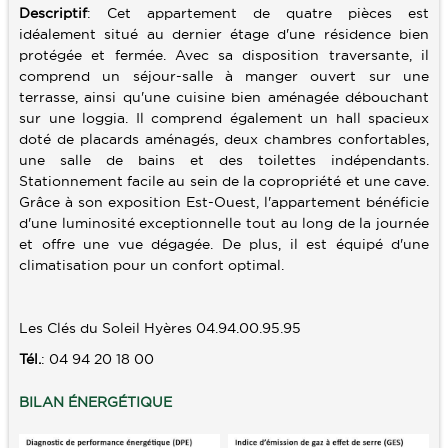
Descriptif
: Cet appartement de quatre pièces est
idéalement situé au dernier étage d'une résidence bien
SERVICES
protégée et fermée. Avec sa disposition traversante, il
comprend un séjour-salle à manger ouvert sur une
ALERTE E-MAIL
CONTACT
terrasse, ainsi qu'une cuisine bien aménagée débouchant
VENDRE UN BIEN
sur une loggia. Il comprend également un hall spacieux
doté de placards aménagés, deux chambres confortables,
ESTIMATION
une salle de bains et des toilettes indépendants.
Stationnement facile au sein de la copropriété et une cave.
CALCULETTE
Grâce à son exposition Est-Ouest, l'appartement bénéficie
d'une luminosité exceptionnelle tout au long de la journée
et offre une vue dégagée. De plus, il est équipé d'une
climatisation pour un confort optimal.
Les Clés du Soleil Hyères 04.94.00.95.95
Tél.
: 04 94 20 18 00
BILAN ÉNERGÉTIQUE