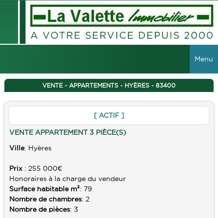
Menu
ACCUEIL
VENTE - APPARTEMENTS - HYÈRES - 83400
VENTES
[ ACTIF ]
TOUTES LES VENTES
LOCATIONS
VENTE APPARTEMENT 3 PIÈCE(S)
MAISONS
Ville
: Hyères
TOUTES LES LOCATIONS
VIAGER
APPARTEMENTS
Prix
: 255 000€
LOCAUX COMMERCIAUX
IMMEUBLES
Honoraires à la charge du vendeur
Surface habitable m²
: 79
GESTION
TERRAINS
Nombre de chambres
: 2
Nombre de pièces
: 3
GARAGES
RECHERCHER