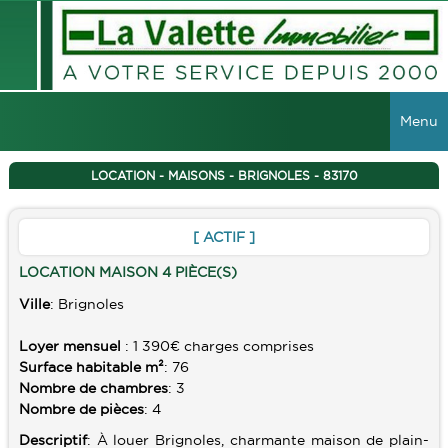
Menu
ACCUEIL
LOCATION - MAISONS - BRIGNOLES - 83170
VENTES
[ ACTIF ]
TOUTES LES VENTES
LOCATIONS
LOCATION MAISON 4 PIÈCE(S)
MAISONS
Ville
: Brignoles
TOUTES LES LOCATIONS
VIAGER
APPARTEMENTS
Loyer mensuel
: 1 390€ charges comprises
LOCAUX COMMERCIAUX
IMMEUBLES
Surface habitable m²
: 76
Nombre de chambres
: 3
GESTION
TERRAINS
Nombre de pièces
: 4
GARAGES
Descriptif
: À louer Brignoles, charmante maison de plain-
RECHERCHER