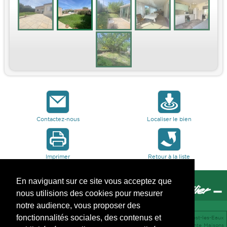
Contactez-nous
Localiser le bien
Imprimer
Retour à la liste
En naviguant sur ce site vous acceptez que
nous utilisions des cookies pour mesurer
notre audience, vous proposer des
fonctionnalités sociales, des contenus et
vente Appartements La Valette-du-Var 83160 -
location Maisons Le Revest-les-Eaux
83200 -
vente Maisons Bandol 83150 -
vente Terrains Ollioules 83190 -
vente Maisons