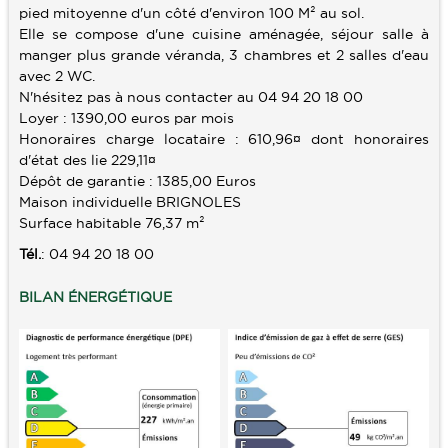
pied mitoyenne d'un côté d'environ 100 M² au sol.
Elle se compose d'une cuisine aménagée, séjour salle à
SERVICES
manger plus grande véranda, 3 chambres et 2 salles d'eau
avec 2 WC.
ALERTE E-MAIL
CONTACT
N'hésitez pas à nous contacter au 04 94 20 18 00
VENDRE UN BIEN
Loyer : 1390,00 euros par mois
Honoraires charge locataire : 610,96¤ dont honoraires
ESTIMATION
d'état des lie 229,11¤
Dépôt de garantie : 1385,00 Euros
CALCULETTE
Maison individuelle BRIGNOLES
Surface habitable 76,37 m²
Tél.
: 04 94 20 18 00
BILAN ÉNERGÉTIQUE