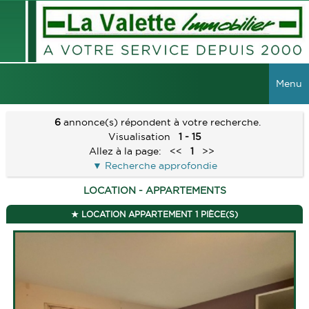
Menu
ACCUEIL
6
annonce(s) répondent à votre recherche.
Visualisation
1 - 15
VENTES
Allez à la page:
<<
1
>>
Recherche approfondie
TOUTES LES VENTES
LOCATIONS
LOCATION - APPARTEMENTS
MAISONS
TOUTES LES LOCATIONS
VIAGER
LOCATION APPARTEMENT 1 PIÈCE(S)
APPARTEMENTS
LOCAUX COMMERCIAUX
IMMEUBLES
GESTION
TERRAINS
GARAGES
RECHERCHER