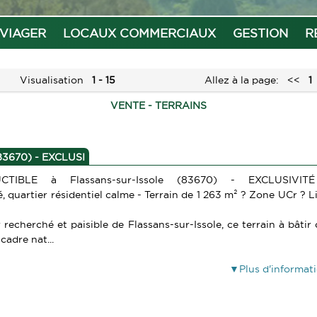
VIAGER
LOCAUX COMMERCIAUX
GESTION
R
Visualisation
1 - 15
Allez à la page:
<<
1
VENTE - TERRAINS
3670) - EXCLUSI
TIBLE à Flassans-sur-Issole (83670) - EXCLUSIVIT
 quartier résidentiel calme - Terrain de 1 263 m² ? Zone UCr ? L
recherché et paisible de Flassans-sur-Issole, ce terrain à bâtir 
cadre nat...
Plus d'informat