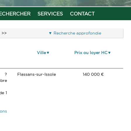
ECHERCHER
SERVICES
CONTACT
>>
Recherche approfondie
Ville
Prix ou loyer HC
É ?
Flassans-sur-Issole
140 000 €
ibre
de 1
ions