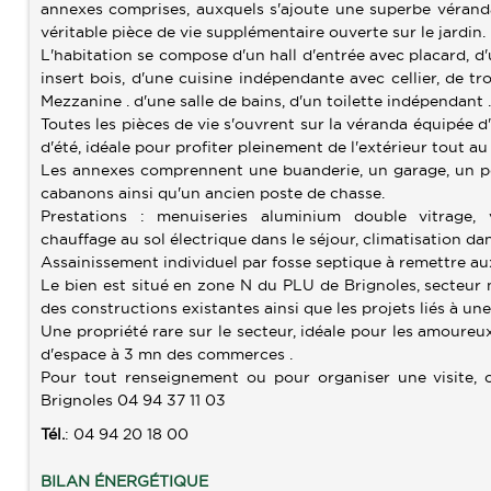
annexes comprises, auxquels s'ajoute une superbe vérand
véritable pièce de vie supplémentaire ouverte sur le jardin.
L'habitation se compose d'un hall d'entrée avec placard, d
insert bois, d'une cuisine indépendante avec cellier, de 
Mezzanine . d'une salle de bains, d'un toilette indépendant 
Toutes les pièces de vie s'ouvrent sur la véranda équipée d
d'été, idéale pour profiter pleinement de l'extérieur tout au
Les annexes comprennent une buanderie, un garage, un po
cabanons ainsi qu'un ancien poste de chasse.
Prestations : menuiseries aluminium double vitrage, v
chauffage au sol électrique dans le séjour, climatisation dan
Assainissement individuel par fosse septique à remettre a
Le bien est situé en zone N du PLU de Brignoles, secteur n
des constructions existantes ainsi que les projets liés à une 
Une propriété rare sur le secteur, idéale pour les amoureux
d'espace à 3 mn des commerces .
Pour tout renseignement ou pour organiser une visite, c
Brignoles 04 94 37 11 03
Tél.
: 04 94 20 18 00
BILAN ÉNERGÉTIQUE