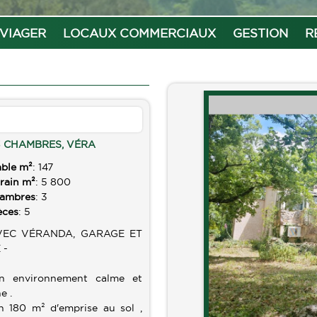
VIAGER
LOCAUX COMMERCIAUX
GESTION
R
3 CHAMBRES, VÉRA
able m²
: 147
rrain m²
: 5 800
hambres
: 3
èces
: 5
VEC VÉRANDA, GARAGE ET
 -
n environnement calme et
e .
 180 m² d'emprise au sol ,