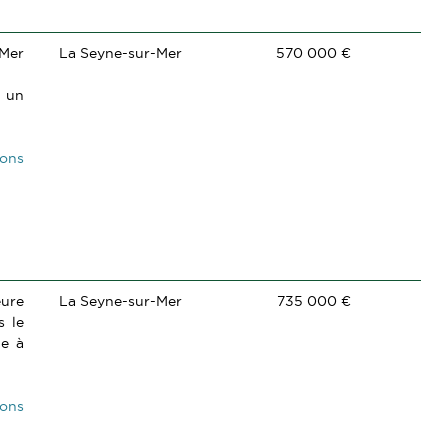
/Mer
La Seyne-sur-Mer
570 000 €
r un
ions
eure
La Seyne-sur-Mer
735 000 €
s le
ue à
ions