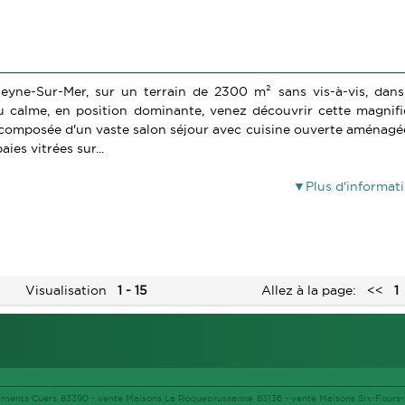
 Seyne-Sur-Mer, sur un terrain de 2300 m² sans vis-à-vis, dan
au calme, en position dominante, venez découvrir cette magnif
d composée d'un vaste salon séjour avec cuisine ouverte aménagé
ies vitrées sur...
Plus d'informat
Visualisation
1 - 15
Allez à la page:
<<
1
ements Cuers 83390 -
vente Maisons La Roquebrussanne 83136 -
vente Maisons Six-Fours