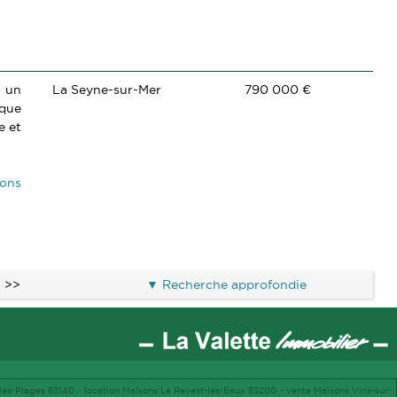
s un
La Seyne-sur-Mer
790 000 €
ique
e et
ions
>>
Recherche approfondie
-les-Plages 83140 -
location Maisons Le Revest-les-Eaux 83200 -
vente Maisons Vins-sur-