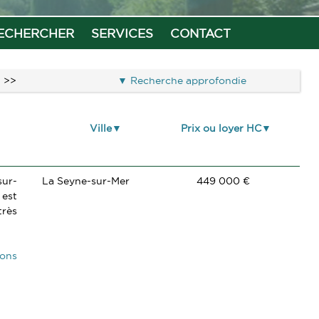
ECHERCHER
SERVICES
CONTACT
>>
Recherche approfondie
Ville
Prix ou loyer HC
sur-
La Seyne-sur-Mer
449 000 €
 est
très
ions