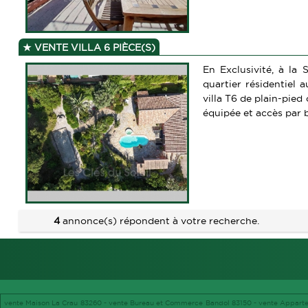
VENTE VILLA 6 PIÈCE(S)
En Exclusivité, à la
quartier résidentiel 
villa T6 de plain-pie
équipée et accès par ba
4
annonce(s) répondent à votre recherche.
vente Maison La Crau 83260 -
vente Bureau et Commerce Bandol 83150 -
vente Appart