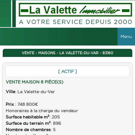
Menu
ACCUEIL
VENTE - MAISONS - LA VALETTE-DU-VAR - 83160
VENTES
[ ACTIF ]
TOUTES LES VENTES
LOCATIONS
VENTE MAISON 8 PIÈCE(S)
MAISONS
Ville
: La Valette-du-Var
TOUTES LES LOCATIONS
VIAGER
APPARTEMENTS
Prix
: 748 800€
LOCAUX COMMERCIAUX
IMMEUBLES
Honoraires à la charge du vendeur
Surface habitable m²
: 205
GESTION
TERRAINS
Surface du terrain m²
: 896
Nombre de chambres
: 5
GARAGES
RECHERCHER