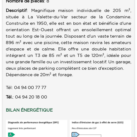
Nombre de pièces
: 8
Descriptif
: Magnifique maison individuelle de 205 m²,
SERVICES
située à La Valette-du-Var secteur de la Condamine.
Construite en 1950, elle est en bon état et bénéficie d'une
ALERTE E-MAIL
CONTACT
orientation Est-Ouest offrant un ensoleillement optimal
VENDRE UN BIEN
tout au long de la journée. Disposant d'un vaste terrain de
896 m² avec une piscine, cette maison ravira les amateurs
ESTIMATION
d'espace et de calme. Elle offre une double habitation
intégrant un T3 de 85 m² et un T5 de 120m², idéale pour
CALCULETTE
une grande famille ou un investissement locatif. Un garage,
deux places de parking complètent ce bien d'exception.
Dépendance de 20m² et forage.
Tél: 04 94 00 77 77
Tél.
: 04 94 20 18 00
BILAN ÉNERGÉTIQUE