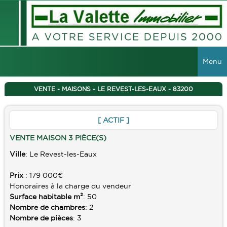
Menu
ACCUEIL
VENTE - MAISONS - LE REVEST-LES-EAUX - 83200
VENTES
[ ACTIF ]
TOUTES LES VENTES
LOCATIONS
VENTE MAISON 3 PIÈCE(S)
MAISONS
Ville
: Le Revest-les-Eaux
TOUTES LES LOCATIONS
VIAGER
APPARTEMENTS
Prix
: 179 000€
LOCAUX COMMERCIAUX
IMMEUBLES
Honoraires à la charge du vendeur
Surface habitable m²
: 50
GESTION
TERRAINS
Nombre de chambres
: 2
Nombre de pièces
: 3
GARAGES
RECHERCHER