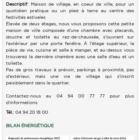
Descriptif
: Maison de village, en coeur de ville, pour un
quotidien pratique ou un pied à terre au centre des
SERVICES
festivités estivales
Élevée de deux étages, nous vous proposons cette petite
ALERTE E-MAIL
CONTACT
maison de ville composée d'une chambre avec placards,
VENDRE UN BIEN
douche et toilette au rez-de-chaussée, s'ouvrant sur
l'extérieur par une porte fenêtre. À l'étage supérieur, la
ESTIMATION
pièce de vie, cuisine et salle à manger, et au-dessus vous
trouverez la dernière chambre avec une salle d'eau et un
CALCULETTE
toilette.
Pas de gros travaux à prévoir, parkings à proximité, pas
d'extérieur, mais une vie de village qui s'inscrit
paisiblement dans le quartier.
Contactez-nous au 04 94 00 77 77 pour plus
d'informations
Tél.
: 04 94 20 18 00
BILAN ÉNERGÉTIQUE