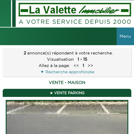
Menu
ACCUEIL
2
annonce(s) répondent à votre recherche.
Visualisation
1 - 15
VENTES
Allez à la page:
<<
1
>>
Recherche approfondie
TOUTES LES VENTES
LOCATIONS
VENTE - MAISON
MAISONS
TOUTES LES LOCATIONS
VIAGER
VENTE PARKING
APPARTEMENTS
LOCAUX COMMERCIAUX
IMMEUBLES
GESTION
TERRAINS
GARAGES
RECHERCHER