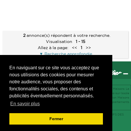
2
annonce(s) répondent à votre recherche.
Visualisation
1 - 15
Allez à la page:
<<
1
>>
Recherche approfondie
En naviguant sur ce site vous acceptez que
nous utilisions des cookies pour mesurer
notre audience, vous proposer des
fonctionnalités sociales, des contenus et
vente Appartements Toulon 83000 -
vente Maison Hyères 83400 -
vente Maisons La
Crau 83260 -
location Appartements Hyères 83400 -
vente Terrains Flassans-sur-Issole
publicités éventuellement personnalisés.
83340 -
vente Maisons Le Luc 83340 -
vente Maisons Signes 83870 -
location Maisons
Brignoles 83170 -
vente Appartements Sanary-sur-Mer 83110 -
location Appartements
En savoir plus
Correns 83570 -
Accès agent
-
Mentions légales
-
Confidentialité des données
-
TARIFS DES
Fermer
HONORAIRES ET PRESTATIONS