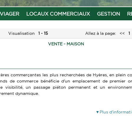
VIAGER
LOCAUX COMMERCIAUX
GESTION
R
Visualisation
1 - 15
Allez à la page:
<<
1
VENTE - MAISON
rtères commerçantes les plus recherchées de Hyères, en plein c
 fonds de commerce bénéficie d'un emplacement de premier o
te visibilité, un passage piéton permanent et un environne
èrement dynamique.
Plus d'informat