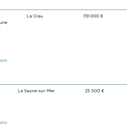
La Crau
119 000 €
'une
.
ions
La Seyne-sur-Mer
25 500 €
ions