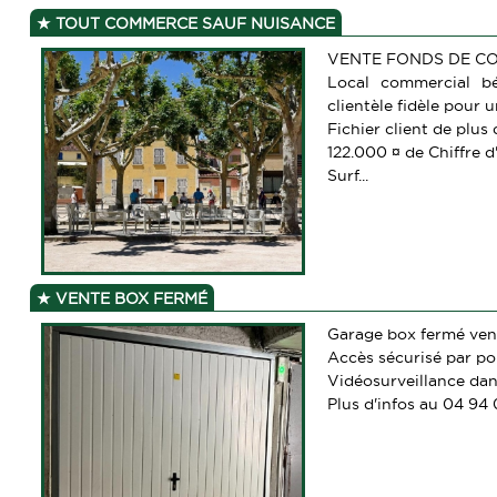
TOUT COMMERCE SAUF NUISANCE
VENTE FONDS DE CO
Local commercial bé
clientèle fidèle pour 
Fichier client de plus
122.000 ¤ de Chiffre d
Surf...
VENTE BOX FERMÉ
Garage box fermé vend
Accès sécurisé par po
Vidéosurveillance da
Plus d'infos au 04 94 0