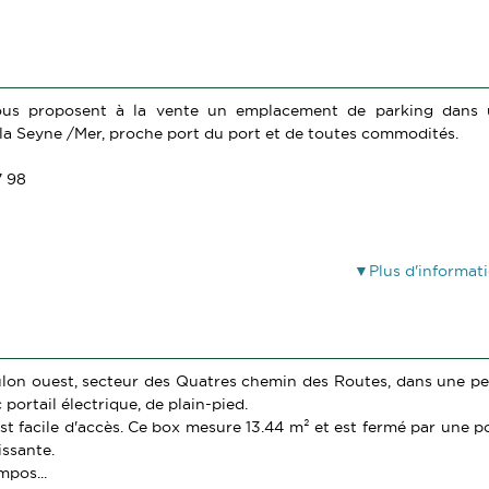
vous proposent à la vente un emplacement de parking dans
 la Seyne /Mer, proche port du port et de toutes commodités.
7 98
Plus d'informat
ulon ouest, secteur des Quatres chemin des Routes, dans une pe
portail électrique, de plain-pied.
 est facile d'accès. Ce box mesure 13.44 m² et est fermé par une p
issante.
mpos...