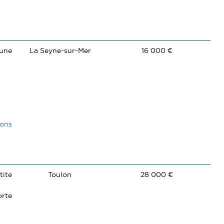
 une
La Seyne-sur-Mer
16 000 €
ions
tite
Toulon
28 000 €
orte