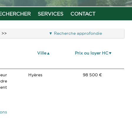
ECHERCHER
SERVICES
CONTACT
>>
Recherche approfondie
Ville
Prix ou loyer HC
oeur
Hyères
98 500 €
rdre
ment
ions