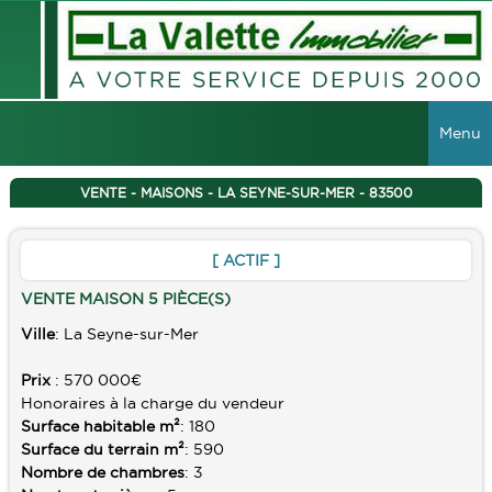
Menu
ACCUEIL
VENTE - MAISONS - LA SEYNE-SUR-MER - 83500
VENTES
[ ACTIF ]
TOUTES LES VENTES
LOCATIONS
VENTE MAISON 5 PIÈCE(S)
MAISONS
Ville
: La Seyne-sur-Mer
TOUTES LES LOCATIONS
VIAGER
APPARTEMENTS
Prix
: 570 000€
LOCAUX COMMERCIAUX
IMMEUBLES
Honoraires à la charge du vendeur
Surface habitable m²
: 180
GESTION
TERRAINS
Surface du terrain m²
: 590
Nombre de chambres
: 3
GARAGES
RECHERCHER