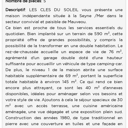
Nombre de pièces
: 5
Descriptif
: LES CLES DU SOLEIL vous présente une
SERVICES
maison indépendante située à la Seyne /Mer dans le
secteur convivial et paisible de Mauveou.
ALERTE E-MAIL
CONTACT
Ce bien est proche de tous les services essentiels du
VENDRE UN BIEN
quotidien. Bien implanté sur un terrain de 590 m², cette
propriété offre de grandes possibilités, y compris la
ESTIMATION
possibilité de la transformer en une double habitation. Le
rez-de-chaussée accueille un espace de vie de 76 m²,
CALCULETTE
agrémenté d'un garage double doté d'une hauteur
suffisante pour accueillir un véhicule de type camping-car.
De plus, le niveau 1 de la maison abrite une surface
habitable supplémentaire de 69 m², portant la superficie
totale habitable à environ 145 m². Ce qui rend ce bien
encore plus attrayant, ce sont les 40 m² d'annexes
disponibles, idéales pour aménager selon vos besoins et
votre style de vie. Ajoutons à cela le séjour spacieux de 30
m² avec un accès terrasse, une cuisine américaine
aménagée, une vue dégagée et une exposition plein sud.
Construction des années 1980, de type traditionnel en
pierre avec une couverture en tuiles et une façade en