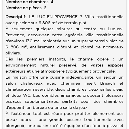
Nombre de chambres
: 4
Nombre de pièces
: 6
SERVICES
Descriptif
: LE LUC-EN-PROVENCE ? Villa traditionnelle
avec piscine sur 6 806 m² de terrain plat
ALERTE E-MAIL
CONTACT
À seulement quelques minutes du centre du Luc-en-
VENDRE UN BIEN
Provence, découvrez cette agréable villa traditionnelle
d'environ 130 m², implantée sur un superbe terrain plat de
ESTIMATION
6 806 m², entièrement clôturé et planté de nombreux
oliviers.
CALCULETTE
Dès les premiers instants, le charme opère : un
environnement naturel préservé, de vastes espaces
extérieurs et une atmosphère typiquement provençale.
La maison offre une cuisine indépendante, un séjour, un
salon chaleureux avec cheminée insert Brisach et
climatisation réversible, deux chambres, deux salles d'eau
et deux WC. Les combles aménagés proposent plusieurs
espaces supplémentaires, parfaits pour des chambres
d'appoint, un bureau ou une salle de jeux.
À l'extérieur, tout est réuni pour profiter pleinement des
beaux jours : une grande piscine traditionnelle avec
plongeoir, une cuisine d'été équipée d'un four à pizza et