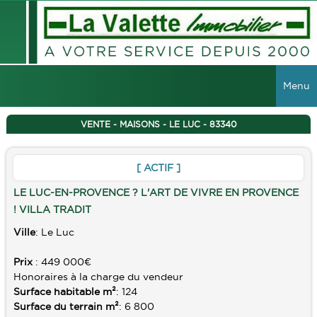
Menu
ACCUEIL
VENTE - MAISONS - LE LUC - 83340
VENTES
[ ACTIF ]
TOUTES LES VENTES
LOCATIONS
LE LUC-EN-PROVENCE ? L'ART DE VIVRE EN PROVENCE
MAISONS
! VILLA TRADIT
TOUTES LES LOCATIONS
VIAGER
Ville
: Le Luc
APPARTEMENTS
LOCAUX COMMERCIAUX
IMMEUBLES
Prix
: 449 000€
Honoraires à la charge du vendeur
GESTION
TERRAINS
Surface habitable m²
: 124
Surface du terrain m²
: 6 800
GARAGES
RECHERCHER