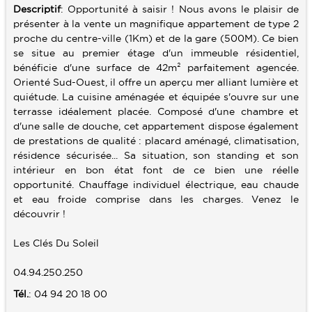
Descriptif
: Opportunité à saisir ! Nous avons le plaisir de
présenter à la vente un magnifique appartement de type 2
SERVICES
proche du centre-ville (1Km) et de la gare (500M). Ce bien
se situe au premier étage d'un immeuble résidentiel,
ALERTE E-MAIL
CONTACT
bénéficie d'une surface de 42m² parfaitement agencée.
VENDRE UN BIEN
Orienté Sud-Ouest, il offre un aperçu mer alliant lumière et
quiétude. La cuisine aménagée et équipée s'ouvre sur une
ESTIMATION
terrasse idéalement placée. Composé d'une chambre et
d'une salle de douche, cet appartement dispose également
CALCULETTE
de prestations de qualité : placard aménagé, climatisation,
résidence sécurisée... Sa situation, son standing et son
intérieur en bon état font de ce bien une réelle
opportunité. Chauffage individuel électrique, eau chaude
et eau froide comprise dans les charges. Venez le
découvrir !
Les Clés Du Soleil
04.94.250.250
Tél.
: 04 94 20 18 00