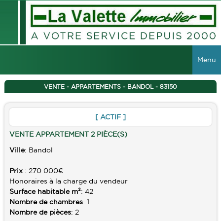
Menu
ACCUEIL
VENTE - APPARTEMENTS - BANDOL - 83150
VENTES
[ ACTIF ]
TOUTES LES VENTES
LOCATIONS
VENTE APPARTEMENT 2 PIÈCE(S)
MAISONS
Ville
: Bandol
TOUTES LES LOCATIONS
VIAGER
APPARTEMENTS
Prix
: 270 000€
LOCAUX COMMERCIAUX
IMMEUBLES
Honoraires à la charge du vendeur
Surface habitable m²
: 42
GESTION
TERRAINS
Nombre de chambres
: 1
Nombre de pièces
: 2
GARAGES
RECHERCHER